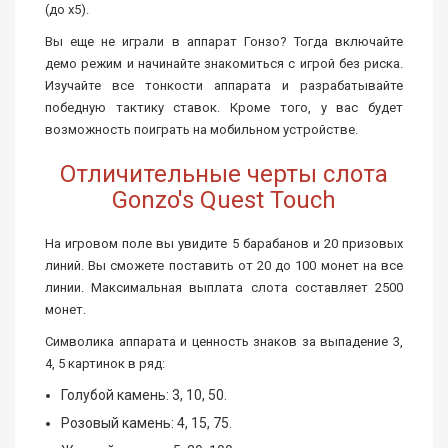
(до х5).
Вы еще не играли в аппарат Гонзо? Тогда включайте
демо режим и начинайте знакомиться с игрой без риска.
Изучайте все тонкости аппарата и разрабатывайте
победную тактику ставок. Кроме того, у вас будет
возможность поиграть на мобильном устройстве.
Отличительные черты слота
Gonzo's Quest Touch
На игровом поле вы увидите 5 барабанов и 20 призовых
линий. Вы сможете поставить от 20 до 100 монет на все
линии. Максимальная выплата слота составляет 2500
монет.
Символика аппарата и ценность знаков за выпадение 3,
4, 5 картинок в ряд:
Голубой камень: 3, 10, 50.
Розовый камень: 4, 15, 75.