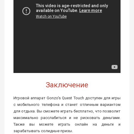
Заключение
Игровой аппарат Gonzo's Quest Touch доступен для игры
с мобильного телефона и станет отличным вариантом
для отдыха. Вы сможете играть бесплатно, что позволит
максимально расслабиться и не рисковать деньгами.
Также вы можете играть онлайн на деньги и
зарабатывать солидные призы.