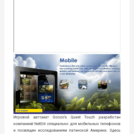
Игровой автомат Gonzo's Quest Touch разработан
компанией NetEnt специально для мобильных телефонов
и посвящен исследованиям латинской Америки. Здесь