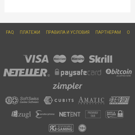
FAQ
ПЛАТЕЖИ
ПРАВИЛА И УСЛОВИЯ
ПАРТНЕРАМ
О Б