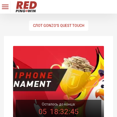
СЛОТ GONZO'S QUEST TOUCH
Осталось до конца:
05
18
:
32
:
45